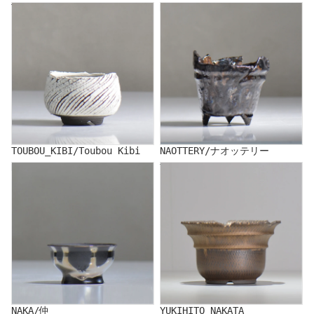
TOUBOU_KIBI/Toubou Kibi
NAOTTERY/ナオッテリー
TOUBOU_KIBI/Toubou Kibi
NAOTTERY/ナオッテリー
NAKA/仲
YUKIHITO NAKATA
NAKA/仲
YUKIHITO NAKATA