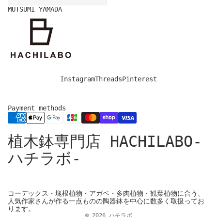
MUTSUMI YAMADA
Instagram
Threads
Pinterest
Payment methods
Privacy policy
植木鉢専門店 HACHILABO-
Legal notice
Refund policy
ハチラボ-
Shipping policy
Contact information
Cancellation policy
コーデックス・塊根植物・アガベ・多肉植物・観葉植物に合う、
人気作家さんが作る一点ものの陶器鉢を中心に数多く取扱ってお
Terms of service
ります。
© 2026
ハチラボ