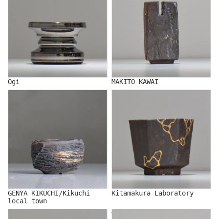
Ogi
MAKITO KAWAI
GENYA KIKUCHI/Kikuchi
Kitamakura Laboratory
local town
GENYA KIKUCHI/Kikuchi
Kitamakura Laboratory
local town
TAKASHI KIMURA
GLOWERS/グロワーズ