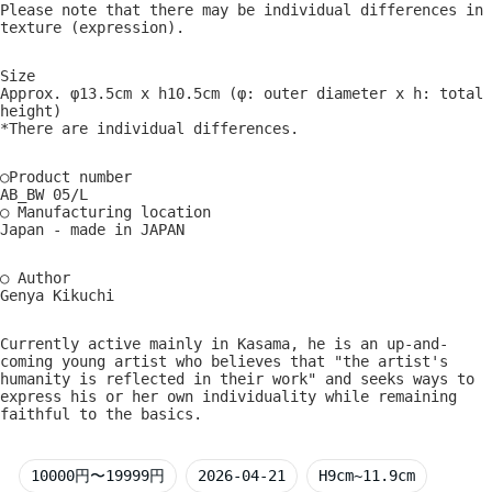
Please note that there may be individual differences in
texture (expression).
Size
Approx. φ13.5cm x h10.5cm (φ: outer diameter x h: total
height)
*There are individual differences.
○Product number
AB_BW 05/L
○ Manufacturing location
Japan - made in JAPAN
○ Author
Genya Kikuchi
Currently active mainly in Kasama, he is an up-and-
coming young artist who believes that "the artist's
humanity is reflected in their work" and seeks ways to
express his or her own individuality while remaining
faithful to the basics.
10000円〜19999円
2026-04-21
H9cm~11.9cm