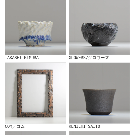
TAKASHI KIMURA
GLOWERS/グロワーズ
COM／コム
KENICHI SAITO
COM／コム
KENICHI SAITO
HIROKO SAKAO
KAZUMI SATO/佐藤 和美