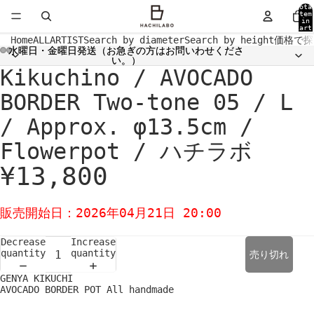
Tota
item
in
cart
0
Home
ALL
ARTIST
Search by diameter
Search by height
価格で探
水曜日・金曜日発送（お急ぎの方はお問いわせくださ
水曜日・金曜日発送（お急ぎの方はお問いわせくださ
い。）
い。）
Kikuchino / AVOCADO
Open
Open
Open
Open
Open
Open
Open
Open
image
image
image
image
image
image
image
image
in
in
in
in
in
in
in
in
BORDER Two-tone 05 / L
full
full
full
full
full
full
full
full
screen
screen
screen
screen
screen
screen
screen
screen
/ Approx. φ13.5cm /
Flowerpot / ハチラボ
¥13,800
販売開始日：2026年04月21日 20:00
Decrease
Increase
quantity
quantity
売り切れ
GENYA KIKUCHI
AVOCADO BORDER POT All handmade