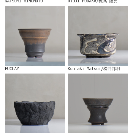
NATSUMI HINOMOTO
RYUJI HODAKA/穂髙 隆児
FUCLAY
Kuniaki Matsui/松井邦明
FUCLAY
Kuniaki Matsui/松井邦明
MASAMI MIYAJIMA
YATAGARASU/Yatagarasu