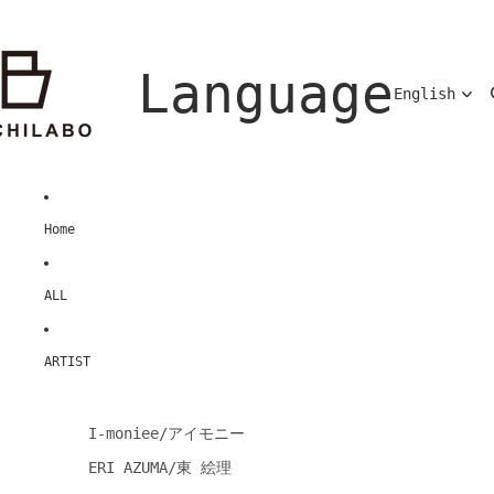
Language
Home
ALL
ARTIST
I-moniee/アイモニー
ERI AZUMA/東 絵理