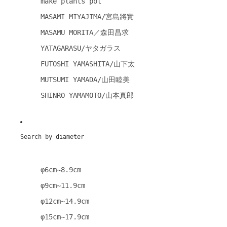
make plants pot
MASAMI MIYAJIMA/宮島將實
MASAMU MORITA／森田昌求
YATAGARASU/ヤタガラス
FUTOSHI YAMASHITA/山下太
MUTSUMI YAMADA/山田睦美
SHINRO YAMAMOTO/山本真郎
Search by diameter
φ6cm~8.9cm
φ9cm~11.9cm
φ12cm~14.9cm
φ15cm~17.9cm