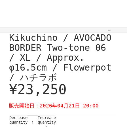
Kikuchino / AVOCADO
BORDER Two-tone 06
/ XL / Approx.
φ16.5cm / Flowerpot
/ ハチラボ
¥23,250
販売開始日：2026年04月21日 20:00
Decrease
Increase
quantity
quantity