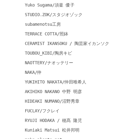
Yuko Sugama/須釜 優子
STUDIO.ZOK/スタジオゾック
subamenotsu工房
TERRACE COTTA/照鉢
CERAMIST IKANSOKU / 陶芸家イカンソク
TOUBOU_KIBI/陶房キビ
NAOTTERY/ナオッテリー
NAKA/仲
YUKIHITO NAKATA/仲田唯希人
AKIHIKO NAKANO 中野 明彦
HIDEAKI NUMANO/沼野秀章
FUCLAY/フクレイ
RYUJI HODAKA / 穂髙 隆児
Kuniaki Matsui 松井邦明