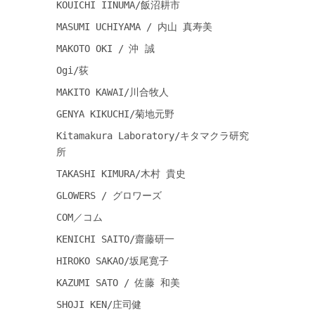
KOUICHI IINUMA/飯沼耕市
MASUMI UCHIYAMA / 内山 真寿美
MAKOTO OKI / 沖 誠
Ogi/荻
MAKITO KAWAI/川合牧人
GENYA KIKUCHI/菊地元野
Kitamakura Laboratory/キタマクラ研究
所
TAKASHI KIMURA/木村 貴史
GLOWERS / グロワーズ
COM／コム
KENICHI SAITO/齋藤研一
HIROKO SAKAO/坂尾寛子
KAZUMI SATO / 佐藤 和美
SHOJI KEN/庄司健