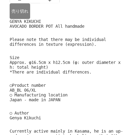
売り切れ
GENYA KIKUCHI
AVOCADO BORDER POT All handmade
Please note that there may be individual
differences in texture (expression).
Size
Approx. φ16.5cm x h12.5cm (φ: outer diameter x
h: total height)
*There are individual differences.
○Product number
AB_BL 06/XL
○ Manufacturing location
Japan - made in JAPAN
○ Author
Genya Kikuchi
Currently active mainly in Kasama, he is an up-