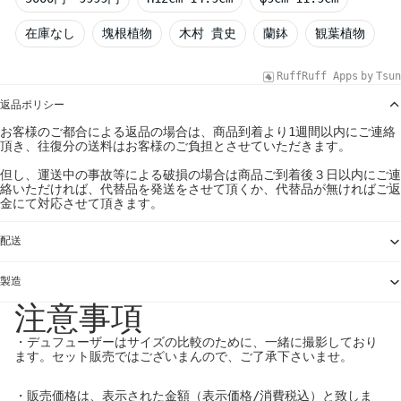
在庫なし
塊根植物
木村 貴史
蘭鉢
観葉植物
RuffRuff Apps
by
Tsun
返品ポリシー
お客様のご都合による返品の場合は、商品到着より1週間以内にご連絡
頂き、往復分の送料はお客様のご負担とさせていただきます。
但し、運送中の事故等による破損の場合は商品ご到着後３日以内にご連
絡いただければ、代替品を発送をさせて頂くか、代替品が無ければご返
金にて対応させて頂きます。
配送
製造
注意事項
・デュフューザーはサイズの比較のために、一緒に撮影しており
ます。セット販売ではございまんので、ご了承下さいませ。
・販売価格は、表示された金額（表示価格/消費税込）と致しま