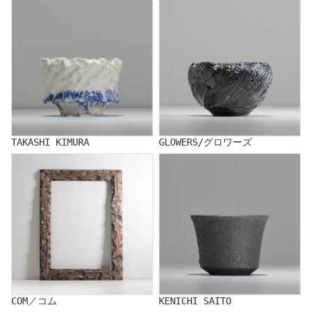
TAKASHI KIMURA
GLOWERS/グロワーズ
COM／コム
KENICHI SAITO
COM／コム
KENICHI SAITO