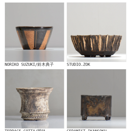
NORIKO SUZUKI/鈴木典子
STUDIO.ZOK
NORIKO SUZUKI/鈴木典子
STUDIO.ZOK
TERRACE COTTA/照鉢
CERAMIST IKANSOKU
TERRACE COTTA/照鉢
CERAMIST IKANSOKU