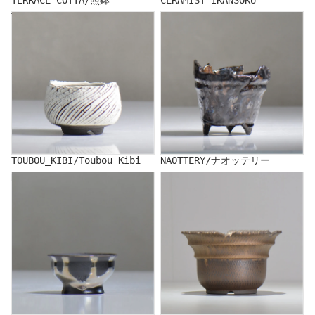
TOUBOU_KIBI/Toubou Kibi
NAOTTERY/ナオッテリー
TOUBOU_KIBI/Toubou Kibi
NAOTTERY/ナオッテリー
NAKA/仲
YUKIHITO NAKATA