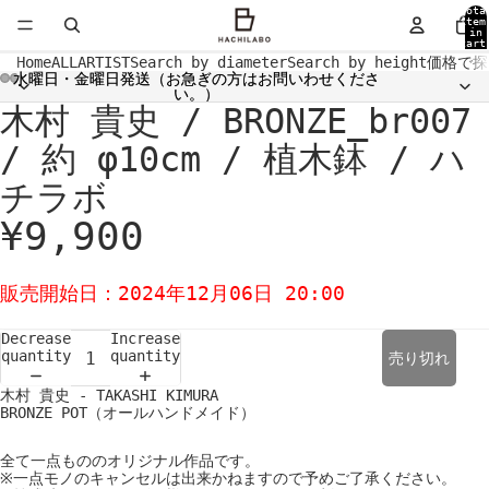
Tota
item
in
cart
0
Home
ALL
ARTIST
Search by diameter
Search by height
価格で探
水曜日・金曜日発送（お急ぎの方はお問いわせくださ
水曜日・金曜日発送（お急ぎの方はお問いわせくださ
い。）
い。）
木村 貴史 / BRONZE_br007
Open
Open
Open
Open
Open
Open
Open
Open
image
image
image
image
image
image
image
image
in
in
in
in
in
in
in
in
/ 約 φ10cm / 植木鉢 / ハ
full
full
full
full
full
full
full
full
screen
screen
screen
screen
screen
screen
screen
screen
チラボ
¥9,900
販売開始日：2024年12月06日 20:00
Decrease
Increase
quantity
quantity
売り切れ
木村 貴史 - TAKASHI KIMURA
BRONZE POT（オールハンドメイド）
全て一点もののオリジナル作品です。
※一点モノのキャンセルは出来かねますので予めご了承ください。