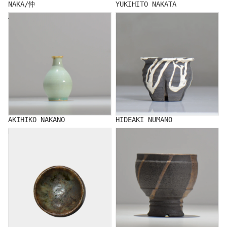
NAKA/仲
YUKIHITO NAKATA
AKIHIKO NAKANO
HIDEAKI NUMANO
AKIHIKO NAKANO
HIDEAKI NUMANO
NATSUMI HINOMOTO
RYUJI HODAKA/穂髙 隆児