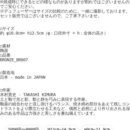
※焼成時にできるヒビの様なものがありますが割れではございませんの
でご安心ください。
※デュフューザーはサイズの比較のために、一緒に撮影しております。
セット販売ではございませんので、ご了承下さいませ。
○サイズ
約 φ10.0cm× h12.5cm（φ：口径外寸 × h：全体の高さ）
○素材
陶器
○品番
BRONZE_BR007
○製造地
日本 - made in JAPAN
○作家
木村貴史 - TAKASHI KIMURA
土と釉で光と影、動と静を巧みに表現する作家。
釉薬の組合わせと流し掛けるバランス。焼き締め部分をあえて残しコン
トラストをより際立たせる工夫など、偶然と必然により作り出される深
みのある作品は力強さと美しさを兼ね備えています。
5000円〜9999円
H12cm~14.9cm
φ9cm~11.9cm