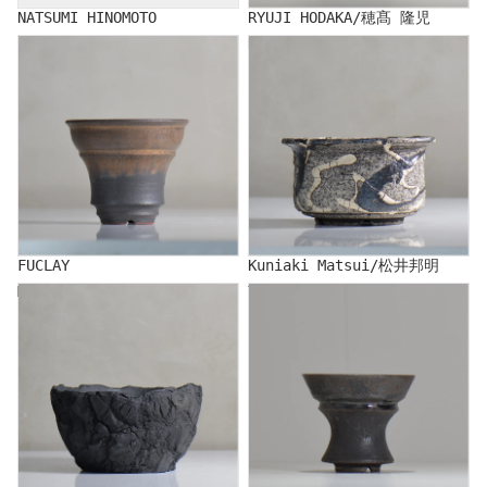
NATSUMI HINOMOTO
RYUJI HODAKA/穂髙 隆児
FUCLAY
Kuniaki Matsui/松井邦明
FUCLAY
Kuniaki Matsui/松井邦明
MASAMI MIYAJIMA
YATAGARASU/Yatagarasu