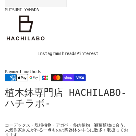
MUTSUMI YAMADA
Instagram
Threads
Pinterest
Payment methods
Privacy policy
植木鉢専門店 HACHILABO-
Legal notice
Refund policy
ハチラボ-
Shipping policy
Contact information
Cancellation policy
コーデックス・塊根植物・アガベ・多肉植物・観葉植物に合う、
人気作家さんが作る一点ものの陶器鉢を中心に数多く取扱ってお
Terms of service
ります。