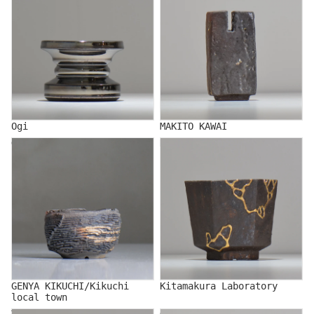
Ogi
MAKITO KAWAI
GENYA KIKUCHI/Kikuchi
Kitamakura Laboratory
local town
GENYA KIKUCHI/Kikuchi
Kitamakura Laboratory
local town
TAKASHI KIMURA
GLOWERS/グロワーズ