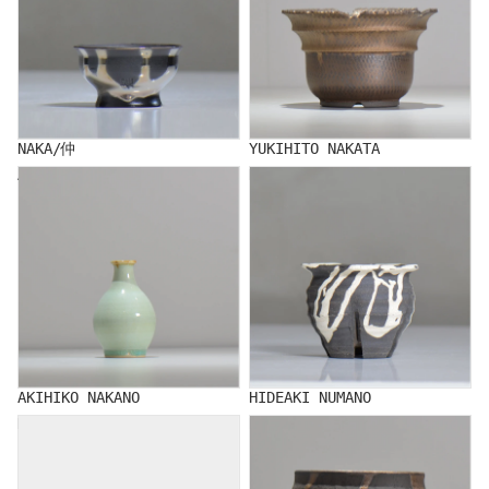
NAKA/仲
YUKIHITO NAKATA
AKIHIKO NAKANO
HIDEAKI NUMANO
AKIHIKO NAKANO
HIDEAKI NUMANO
NATSUMI HINOMOTO
RYUJI HODAKA/穂髙 隆児