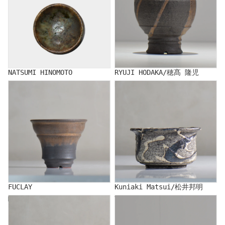
NATSUMI HINOMOTO
RYUJI HODAKA/穂髙 隆児
FUCLAY
Kuniaki Matsui/松井邦明
FUCLAY
Kuniaki Matsui/松井邦明
MASAMI MIYAJIMA
YATAGARASU/Yatagarasu