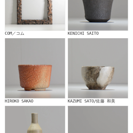
COM／コム
KENICHI SAITO
HIROKO SAKAO
KAZUMI SATO/佐藤 和美
HIROKO SAKAO
KAZUMI SATO/佐藤 和美
SHOJI KEN
Yuko Sugama