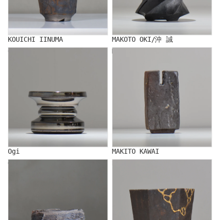
KOUICHI IINUMA
MAKOTO OKI/沖 誠
Ogi
MAKITO KAWAI
Ogi
MAKITO KAWAI
GENYA KIKUCHI/Kikuchi
Kitamakura Laboratory
local town