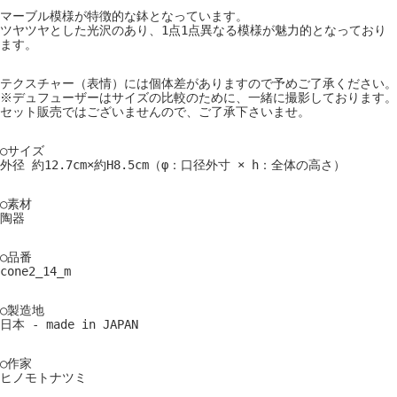
マーブル模様が特徴的な鉢となっています。
ツヤツヤとした光沢のあり、1点1点異なる模様が魅力的となっており
ます。
テクスチャー（表情）には個体差がありますので予めご了承ください。
※デュフューザーはサイズの比較のために、一緒に撮影しております。
セット販売ではございませんので、ご了承下さいませ。
○サイズ
外径 約12.7cm×約H8.5cm（φ：口径外寸 × h：全体の高さ）
○素材
陶器
○品番
cone2_14_m
○製造地
日本 - made in JAPAN
○作家
ヒノモトナツミ