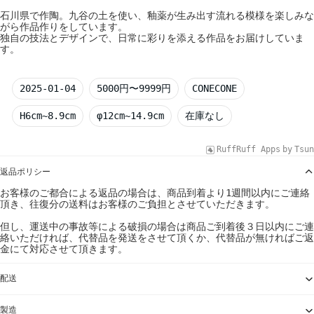
石川県で作陶。九谷の土を使い、釉薬が生み出す流れる模様を楽しみな
がら作品作りをしています。
独自の技法とデザインで、日常に彩りを添える作品をお届けしていま
す。
2025-01-04
5000円〜9999円
CONECONE
H6cm~8.9cm
φ12cm~14.9cm
在庫なし
RuffRuff Apps
by
Tsun
返品ポリシー
お客様のご都合による返品の場合は、商品到着より1週間以内にご連絡
頂き、往復分の送料はお客様のご負担とさせていただきます。
但し、運送中の事故等による破損の場合は商品ご到着後３日以内にご連
絡いただければ、代替品を発送をさせて頂くか、代替品が無ければご返
金にて対応させて頂きます。
配送
製造