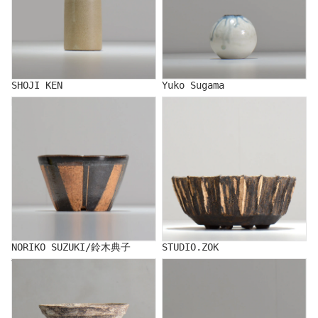
SHOJI KEN
Yuko Sugama
NORIKO SUZUKI/鈴木典子
STUDIO.ZOK
NORIKO SUZUKI/鈴木典子
STUDIO.ZOK
TERRACE COTTA/照鉢
CERAMIST IKANSOKU