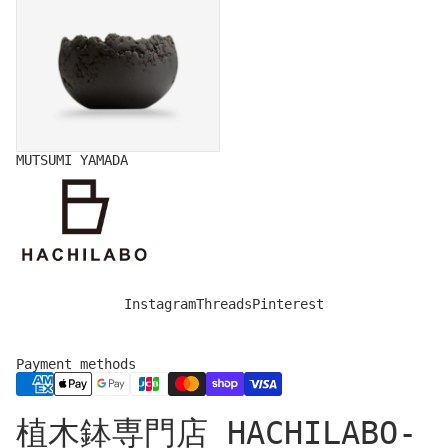
MUTSUMI YAMADA
Instagram
Threads
Pinterest
Payment methods
Privacy policy
植木鉢専門店 HACHILABO-
Legal notice