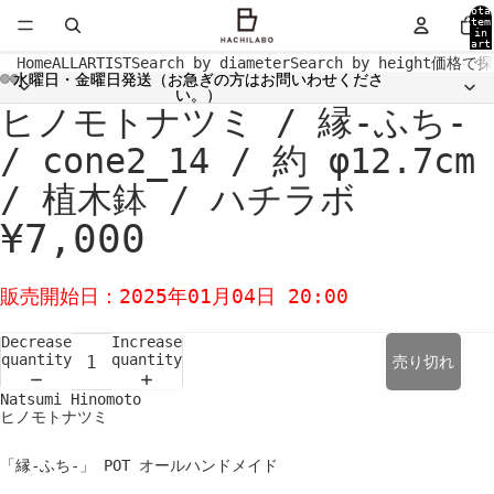
Tota
item
in
cart
0
Home
ALL
ARTIST
Search by diameter
Search by height
価格で探
水曜日・金曜日発送（お急ぎの方はお問いわせくださ
水曜日・金曜日発送（お急ぎの方はお問いわせくださ
い。）
い。）
ヒノモトナツミ / 縁-ふち-
Open
Open
Open
Open
Open
Open
Open
Open
image
image
image
image
image
image
image
image
in
in
in
in
in
in
in
in
/ cone2_14 / 約 φ12.7cm
full
full
full
full
full
full
full
full
screen
screen
screen
screen
screen
screen
screen
screen
/ 植木鉢 / ハチラボ
¥7,000
販売開始日：2025年01月04日 20:00
Decrease
Increase
quantity
quantity
売り切れ
Natsumi Hinomoto
ヒノモトナツミ
「縁-ふち-」 POT オールハンドメイド