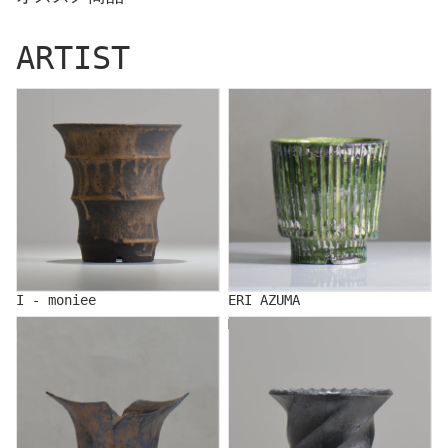
ARTIST
I - moniee
ERI AZUMA
I - moniee
ERI AZUMA
KOUICHI IINUMA
MAKOTO OKI/沖 誠