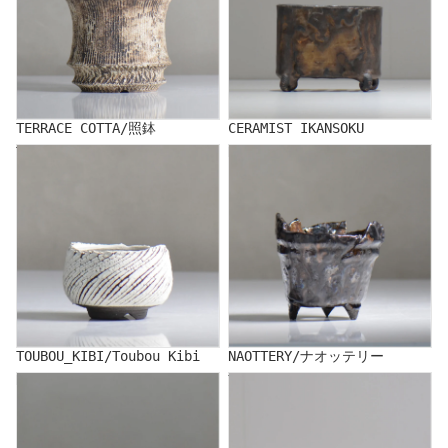
TERRACE COTTA/照鉢
CERAMIST IKANSOKU
TOUBOU_KIBI/Toubou Kibi
NAOTTERY/ナオッテリー
TOUBOU_KIBI/Toubou Kibi
NAOTTERY/ナオッテリー
NAKA/仲
YUKIHITO NAKATA