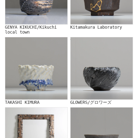
GENYA KIKUCHI/Kikuchi
Kitamakura Laboratory
local town
TAKASHI KIMURA
GLOWERS/グロワーズ
TAKASHI KIMURA
GLOWERS/グロワーズ
COM／コム
KENICHI SAITO