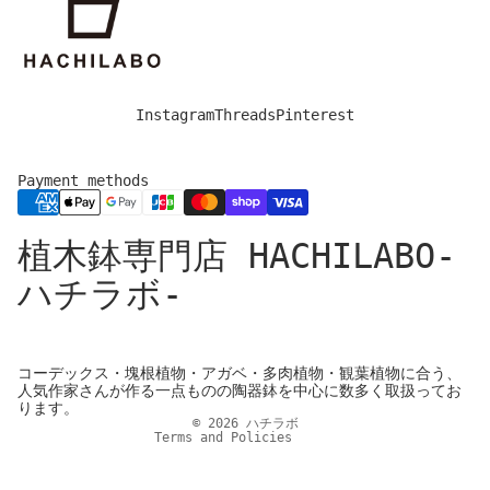
Instagram
Threads
Pinterest
Payment methods
Privacy policy
植木鉢専門店 HACHILABO-
Legal notice
Refund policy
ハチラボ-
Shipping policy
Contact information
Cancellation policy
コーデックス・塊根植物・アガベ・多肉植物・観葉植物に合う、
人気作家さんが作る一点ものの陶器鉢を中心に数多く取扱ってお
Terms of service
ります。
© 2026
ハチラボ
Terms and Policies