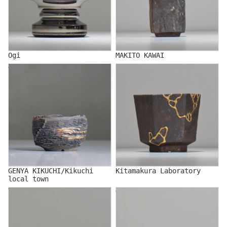
Ogi
MAKITO KAWAI
GENYA KIKUCHI/Kikuchi
Kitamakura Laboratory
local town
GENYA KIKUCHI/Kikuchi
Kitamakura Laboratory
local town
TAKASHI KIMURA
GLOWERS/グロワーズ