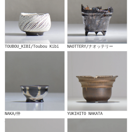
TOUBOU_KIBI/Toubou Kibi
NAOTTERY/ナオッテリー
NAKA/仲
YUKIHITO NAKATA
NAKA/仲
YUKIHITO NAKATA
AKIHIKO NAKANO
HIDEAKI NUMANO