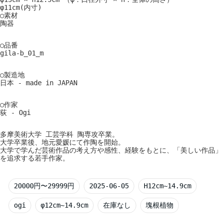
φ11cm(内寸)
○素材
陶器
○品番
gila-b_01_m
○製造地
日本 - made in JAPAN
○作家
荻 - Ogi
多摩美術大学 工芸学科 陶専攻卒業。
大学卒業後、地元愛媛にて作陶を開始。
大学で学んだ芸術作品の考え方や感性、経験をもとに、「美しい作品」
を追求する若手作家。
20000円〜29999円
2025-06-05
H12cm~14.9cm
ogi
φ12cm~14.9cm
在庫なし
塊根植物