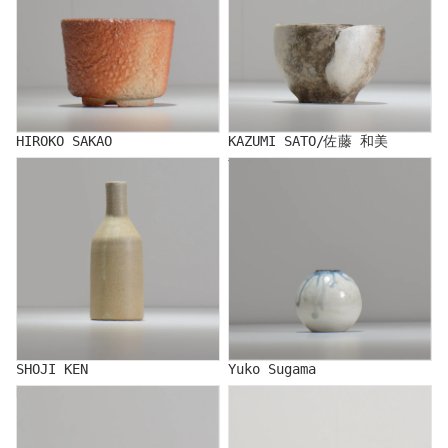
HIROKO SAKAO
KAZUMI SATO/佐藤 和美
SHOJI KEN
Yuko Sugama
SHOJI KEN
Yuko Sugama
NORIKO SUZUKI/鈴木典子
STUDIO.ZOK