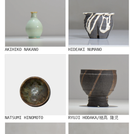
AKIHIKO NAKANO
HIDEAKI NUMANO
NATSUMI HINOMOTO
RYUJI HODAKA/穂髙 隆児
NATSUMI HINOMOTO
RYUJI HODAKA/穂髙 隆児
FUCLAY
Kuniaki Matsui/松井邦明