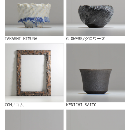
TAKASHI KIMURA
GLOWERS/グロワーズ
COM／コム
KENICHI SAITO
COM／コム
KENICHI SAITO
HIROKO SAKAO
KAZUMI SATO/佐藤 和美