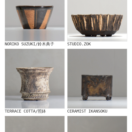
NORIKO SUZUKI/鈴木典子
STUDIO.ZOK
TERRACE COTTA/照鉢
CERAMIST IKANSOKU
TERRACE COTTA/照鉢
CERAMIST IKANSOKU
TOUBOU_KIBI/Toubou Kibi
NAOTTERY/ナオッテリー