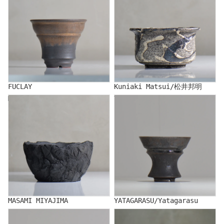
FUCLAY
Kuniaki Matsui/松井邦明
MASAMI MIYAJIMA
YATAGARASU/Yatagarasu
MASAMI MIYAJIMA
YATAGARASU/Yatagarasu
FUTOSHI YAMASHITA
SHINRO YAMAMOTO