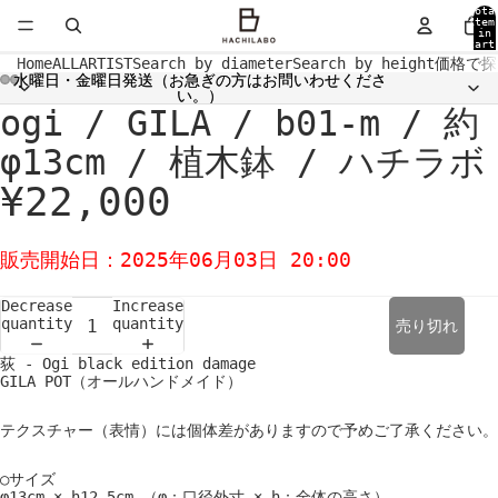
Tota
item
in
cart
0
Home
ALL
ARTIST
Search by diameter
Search by height
価格で探
水曜日・金曜日発送（お急ぎの方はお問いわせくださ
水曜日・金曜日発送（お急ぎの方はお問いわせくださ
い。）
い。）
ogi / GILA / b01-m / 約
Open
Open
Open
Open
Open
Open
Open
Open
image
image
image
image
image
image
image
image
in
in
in
in
in
in
in
in
φ13cm / 植木鉢 / ハチラボ
full
full
full
full
full
full
full
full
screen
screen
screen
screen
screen
screen
screen
screen
¥22,000
販売開始日：2025年06月03日 20:00
Decrease
Increase
quantity
quantity
売り切れ
荻 - Ogi black edition damage
GILA POT（オールハンドメイド）
テクスチャー（表情）には個体差がありますので予めご了承ください。
○サイズ
φ13cm × h12.5cm （φ：口径外寸 × h：全体の高さ）