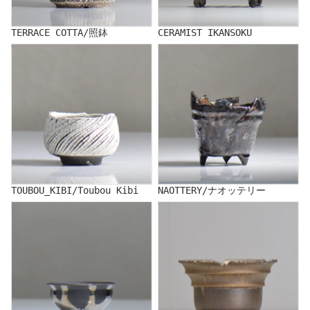
TERRACE COTTA/照鉢
CERAMIST IKANSOKU
TOUBOU_KIBI/Toubou Kibi
NAOTTERY/ナオッテリー
TOUBOU_KIBI/Toubou Kibi
NAOTTERY/ナオッテリー
NAKA/仲
YUKIHITO NAKATA