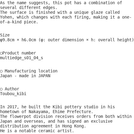
As the name suggests, this pot has a combination of
several different edges.
The surface is finished with a unique glaze called
Yohen, which changes with each firing, making it a one-
of-a-kind piece.
Size
φ9.8cm × h6.0cm (φ: outer dimension × h: overall height)
○Product number
multiedge_s01_04_s
○ Manufacturing location
Japan - made in JAPAN
○ Author
Toubou_kibi
In 2017, he built the Kibi pottery studio in his
hometown of Nakayama, Ehime Prefecture.
The flowerpot division receives orders from both within
Japan and overseas, and has signed an exclusive
distribution agreement in Hong Kong.
He is a notable ceramic artist.