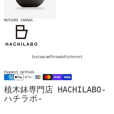
MUTSUMI YAMADA
Instagram
Threads
Pinterest
Payment methods
Privacy policy
植木鉢専門店 HACHILABO-
Legal notice
Refund policy
ハチラボ-
Shipping policy
Contact information