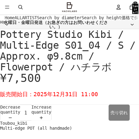
Tota
item
in
cart
0
Home
ALL
ARTIST
Search by diameter
Search by height
価格で探
水曜日・金曜日発送（お急ぎの方はお問いわせくださ
水曜日・金曜日発送（お急ぎの方はお問いわせくださ
い。）
い。）
Pottery Studio Kibi /
Open
Open
Open
Open
Open
Open
Open
Open
Open
image
image
image
image
image
image
image
image
image
in
in
in
in
in
in
in
in
in
Multi-Edge S01_04 / S /
full
full
full
full
full
full
full
full
full
screen
screen
screen
screen
screen
screen
screen
screen
screen
Approx. φ9.8cm /
Flowerpot / ハチラボ
¥7,500
販売開始日：2025年12月31日 11:00
Decrease
Increase
quantity
quantity
売り切れ
Toubou_kibi
Multi-edge POT (all handmade)