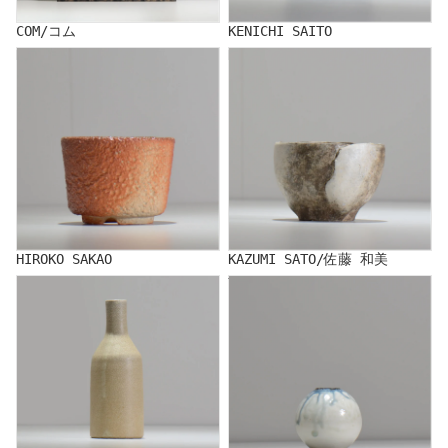
COM/コム
KENICHI SAITO
HIROKO SAKAO
KAZUMI SATO/佐藤 和美
HIROKO SAKAO
KAZUMI SATO/佐藤 和美
SHOJI KEN
Yuko Sugama