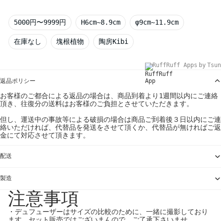
5000円〜9999円
H6cm~8.9cm
φ9cm~11.9cm
在庫なし
塊根植物
陶房Kibi
RuffRuff Apps
by
Tsun
返品ポリシー
お客様のご都合による返品の場合は、商品到着より1週間以内にご連絡
頂き、往復分の送料はお客様のご負担とさせていただきます。
但し、運送中の事故等による破損の場合は商品ご到着後３日以内にご連
絡いただければ、代替品を発送をさせて頂くか、代替品が無ければご返
金にて対応させて頂きます。
配送
製造
注意事項
・デュフューザーはサイズの比較のために、一緒に撮影しており
ます。セット販売ではございまんので、ご了承下さいませ。