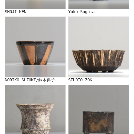
SHOJI KEN
Yuko Sugama
NORIKO SUZUKI/鈴木典子
STUDIO.ZOK
NORIKO SUZUKI/鈴木典子
STUDIO.ZOK
TERRACE COTTA/照鉢
CERAMIST IKANSOKU