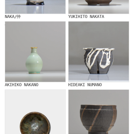
NAKA/仲
YUKIHITO NAKATA
AKIHIKO NAKANO
HIDEAKI NUMANO
AKIHIKO NAKANO
HIDEAKI NUMANO
NATSUMI HINOMOTO
RYUJI HODAKA/穂髙 隆児