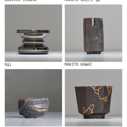
Ogi
MAKITO KAWAI
Ogi
MAKITO KAWAI
GENYA KIKUCHI/Kikuchi
Kitamakura Laboratory
local town