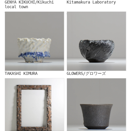
GENYA KIKUCHI/Kikuchi
Kitamakura Laboratory
local town
TAKASHI KIMURA
GLOWERS/グロワーズ
TAKASHI KIMURA
GLOWERS/グロワーズ
COM/コム
KENICHI SAITO