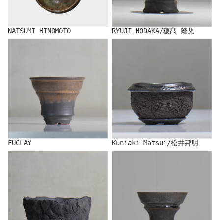
NATSUMI HINOMOTO
RYUJI HODAKA/穂髙 隆児
FUCLAY
Kuniaki Matsui/松井邦明
FUCLAY
Kuniaki Matsui/松井邦明
MASAMI MIYAJIMA
YATAGARASU/Yatagarasu