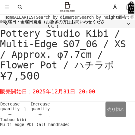
Tota
item
in
cart
0
Home
ALL
ARTIST
Search by diameter
Search by height
価格で探
水曜日・金曜日発送（お急ぎの方はお問いわせくださ
水曜日・金曜日発送（お急ぎの方はお問いわせくださ
い。）
い。）
Pottery Studio Kibi /
Open
Open
Open
Open
Open
Open
Open
Open
image
image
image
image
image
image
image
image
in
in
in
in
in
in
in
in
Multi-Edge S07_06 / XS
full
full
full
full
full
full
full
full
screen
screen
screen
screen
screen
screen
screen
screen
/ Approx. φ7.7cm /
Flower Pot / ハチラボ
¥7,500
販売開始日：2025年12月31日 20:00
Decrease
Increase
quantity
quantity
売り切れ
Toubou_kibi
Multi-edge POT (all handmade)