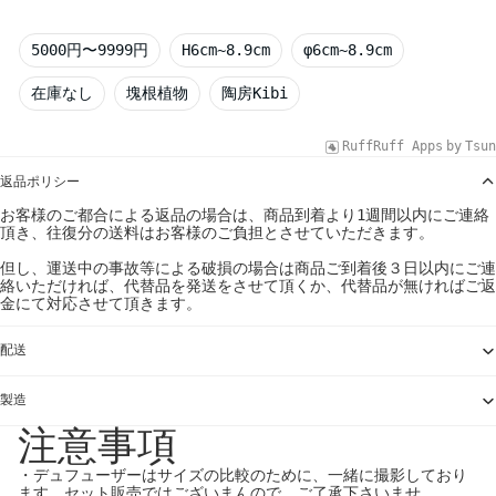
5000円〜9999円
H6cm~8.9cm
φ6cm~8.9cm
在庫なし
塊根植物
陶房Kibi
RuffRuff Apps
by
Tsun
返品ポリシー
お客様のご都合による返品の場合は、商品到着より1週間以内にご連絡
頂き、往復分の送料はお客様のご負担とさせていただきます。
但し、運送中の事故等による破損の場合は商品ご到着後３日以内にご連
絡いただければ、代替品を発送をさせて頂くか、代替品が無ければご返
金にて対応させて頂きます。
配送
製造
注意事項
・デュフューザーはサイズの比較のために、一緒に撮影しており
ます。セット販売ではございまんので、ご了承下さいませ。