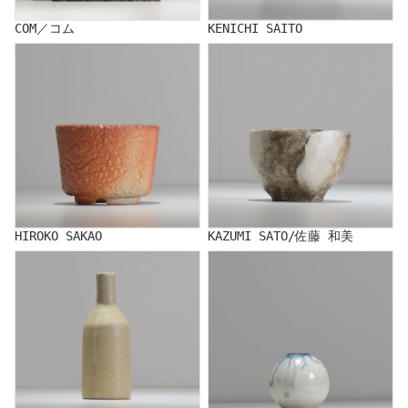
COM／コム
KENICHI SAITO
HIROKO SAKAO
KAZUMI SATO/佐藤 和美
HIROKO SAKAO
KAZUMI SATO/佐藤 和美
SHOJI KEN
Yuko Sugama