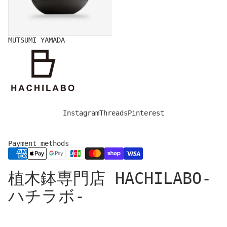
MUTSUMI YAMADA
Instagram
Threads
Pinterest
Payment methods
Privacy policy
植木鉢専門店 HACHILABO-
Legal notice
Refund policy
ハチラボ-
Shipping policy
Contact information