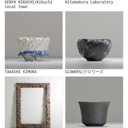
GENYA KIKUCHI/Kikuchi
Kitamakura Laboratory
local town
TAKASHI KIMURA
GLOWERS/グロワーズ
TAKASHI KIMURA
GLOWERS/グロワーズ
COM／コム
KENICHI SAITO