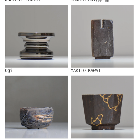
Ogi
MAKITO KAWAI
Ogi
MAKITO KAWAI
GENYA KIKUCHI/Kikuchi
Kitamakura Laboratory
local town