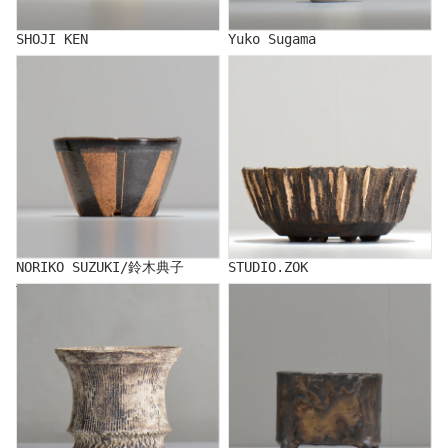
SHOJI KEN
Yuko Sugama
NORIKO SUZUKI/鈴木典子
STUDIO.ZOK
NORIKO SUZUKI/鈴木典子
STUDIO.ZOK
TERRACE COTTA/照鉢
CERAMIST IKANSOKU