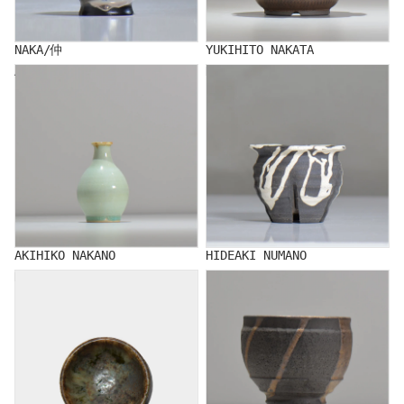
NAKA/仲
YUKIHITO NAKATA
AKIHIKO NAKANO
HIDEAKI NUMANO
AKIHIKO NAKANO
HIDEAKI NUMANO
NATSUMI HINOMOTO
RYUJI HODAKA/穂髙 隆児