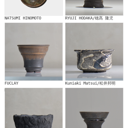
NATSUMI HINOMOTO
RYUJI HODAKA/穂髙 隆児
FUCLAY
Kuniaki Matsui/松井邦明
FUCLAY
Kuniaki Matsui/松井邦明
MASAMI MIYAJIMA
YATAGARASU/Yatagarasu