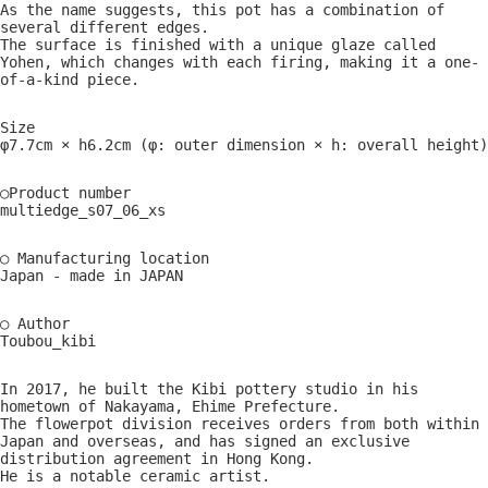
As the name suggests, this pot has a combination of
several different edges.
The surface is finished with a unique glaze called
Yohen, which changes with each firing, making it a one-
of-a-kind piece.
Size
φ7.7cm × h6.2cm (φ: outer dimension × h: overall height)
○Product number
multiedge_s07_06_xs
○ Manufacturing location
Japan - made in JAPAN
○ Author
Toubou_kibi
In 2017, he built the Kibi pottery studio in his
hometown of Nakayama, Ehime Prefecture.
The flowerpot division receives orders from both within
Japan and overseas, and has signed an exclusive
distribution agreement in Hong Kong.
He is a notable ceramic artist.