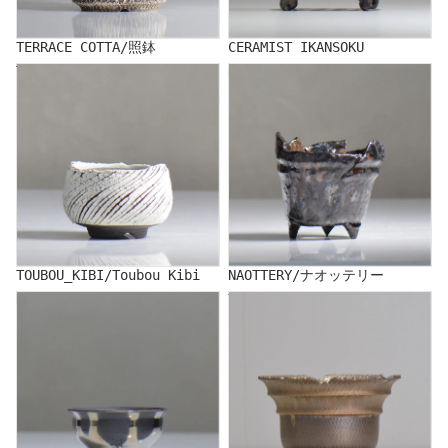
TERRACE COTTA/照鉢
CERAMIST IKANSOKU
TOUBOU_KIBI/Toubou Kibi
NAOTTERY/ナオッテリー
TOUBOU_KIBI/Toubou Kibi
NAOTTERY/ナオッテリー
NAKA/仲
YUKIHITO NAKATA