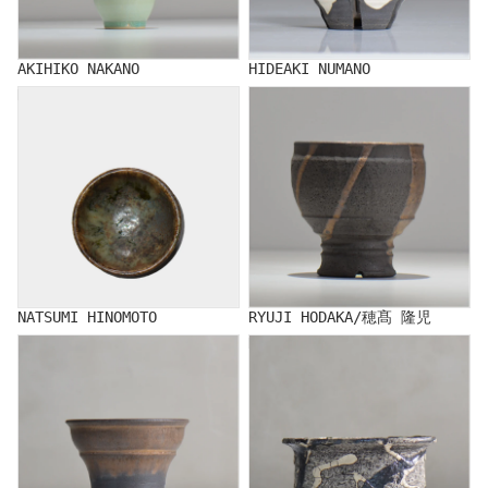
AKIHIKO NAKANO
HIDEAKI NUMANO
NATSUMI HINOMOTO
RYUJI HODAKA/穂髙 隆児
NATSUMI HINOMOTO
RYUJI HODAKA/穂髙 隆児
FUCLAY
Kuniaki Matsui/松井邦明