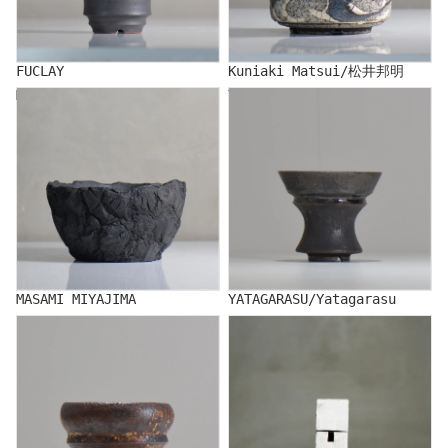
FUCLAY
Kuniaki Matsui/松井邦明
MASAMI MIYAJIMA
YATAGARASU/Yatagarasu
MASAMI MIYAJIMA
YATAGARASU/Yatagarasu
FUTOSHI YAMASHITA
SHINRO YAMAMOTO