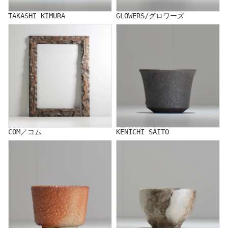
TAKASHI KIMURA
GLOWERS/グロワーズ
COM／コム
KENICHI SAITO
COM／コム
KENICHI SAITO
HIROKO SAKAO
KAZUMI SATO/佐藤 和美