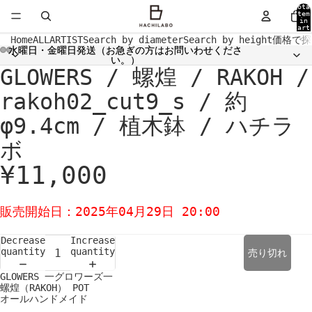
Tota
item
in
cart
0
Home
ALL
ARTIST
Search by diameter
Search by height
価格で探
水曜日・金曜日発送（お急ぎの方はお問いわせくださ
水曜日・金曜日発送（お急ぎの方はお問いわせくださ
い。）
い。）
GLOWERS / 螺煌 / RAKOH /
Open
Open
Open
Open
Open
Open
Open
Open
Open
Open
image
image
image
image
image
image
image
image
image
image
in
in
in
in
in
in
in
in
in
in
rakoh02_cut9_s / 約
full
full
full
full
full
full
full
full
full
full
screen
screen
screen
screen
screen
screen
screen
screen
screen
screen
φ9.4cm / 植木鉢 / ハチラ
ボ
¥11,000
販売開始日：2025年04月29日 20:00
Decrease
Increase
quantity
quantity
売り切れ
GLOWERS 一グロワーズ一
螺煌（RAKOH） POT
オールハンドメイド