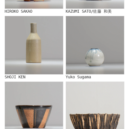
HIROKO SAKAO
KAZUMI SATO/佐藤 和美
SHOJI KEN
Yuko Sugama
SHOJI KEN
Yuko Sugama
NORIKO SUZUKI/鈴木典子
STUDIO.ZOK