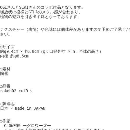
OGIさんとSEKIさんのコラボ作品となります。
螺旋状の模様とGILAのメタル感が合わさり、
植物の魅力を引き出す鉢となっております。
テクスチャー（表情）や色味には個体差がありますので予めご了承くだ
さい。
○サイズ
約φ9.4cm × h6.8cm（φ：口径外寸 × h：全体の高さ）
内径 約φ8.5cm
○素材
陶器
○品番
rakoh02_cut9_s
○製造地
日本 - made in JAPAN
○作家
GLOWERS 一グロワーズ一