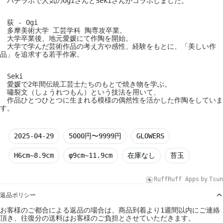
ハチラボで人気のOgiさんとSekiさんがコラボしました。
荻 - Ogi
多摩美術大学 工芸学科 陶専攻卒業。
大学卒業後、地元愛媛にて作陶を開始。
大学で学んだ芸術作品の考え方や感性、経験をもとに、「美しい作
品」を追求する若手作家。
Seki
愛媛で2年間伝統工芸士たちのもとで焼き物を学ぶ。
嘯裂文（しょうれつもん）という技法を用いて、
作品ひとつひとつに生まれる模様の偶然性を活かした作陶をしていま
す。
2025-04-29
5000円〜9999円
GLOWERS
H6cm~8.9cm
φ9cm~11.9cm
在庫なし
苔玉
RuffRuff Apps
by
Tsun
返品ポリシー
お客様のご都合による返品の場合は、商品到着より1週間以内にご連絡
頂き、往復分の送料はお客様のご負担とさせていただきます。