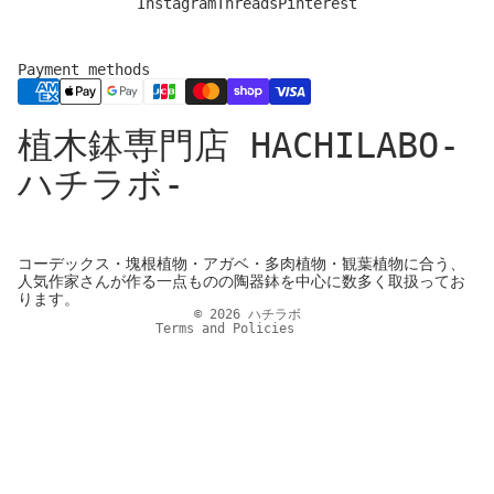
Instagram
Threads
Pinterest
Payment methods
Privacy policy
植木鉢専門店 HACHILABO-
Legal notice
Refund policy
ハチラボ-
Shipping policy
Contact information
Cancellation policy
コーデックス・塊根植物・アガベ・多肉植物・観葉植物に合う、
人気作家さんが作る一点ものの陶器鉢を中心に数多く取扱ってお
Terms of service
ります。
© 2026
ハチラボ
Terms and Policies