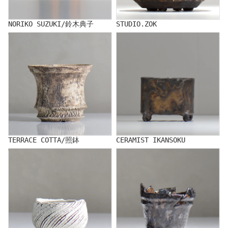
NORIKO SUZUKI/鈴木典子
STUDIO.ZOK
TERRACE COTTA/照鉢
CERAMIST IKANSOKU
TERRACE COTTA/照鉢
CERAMIST IKANSOKU
TOUBOU_KIBI/Toubou Kibi
NAOTTERY/ナオッテリー