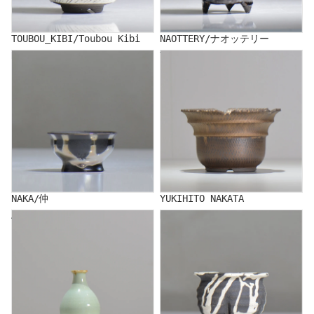
TOUBOU_KIBI/Toubou Kibi
NAOTTERY/ナオッテリー
NAKA/仲
YUKIHITO NAKATA
NAKA/仲
YUKIHITO NAKATA
AKIHIKO NAKANO
HIDEAKI NUMANO