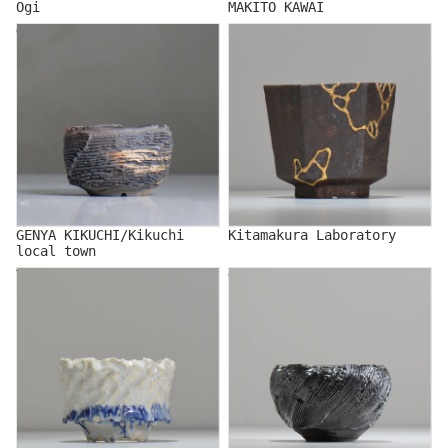
Ogi
MAKITO KAWAI
GENYA KIKUCHI/Kikuchi
Kitamakura Laboratory
local town
GENYA KIKUCHI/Kikuchi
Kitamakura Laboratory
local town
TAKASHI KIMURA
GLOWERS/グロワーズ