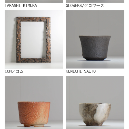
TAKASHI KIMURA
GLOWERS/グロワーズ
COM／コム
KENICHI SAITO
COM／コム
KENICHI SAITO
HIROKO SAKAO
KAZUMI SATO/佐藤 和美