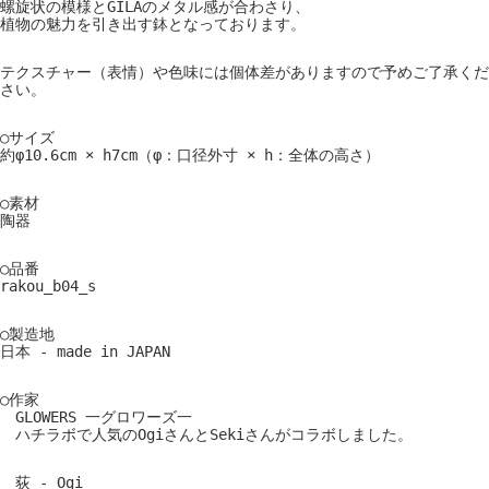
螺旋状の模様とGILAのメタル感が合わさり、
植物の魅力を引き出す鉢となっております。
テクスチャー（表情）や色味には個体差がありますので予めご了承くだ
さい。
○サイズ
約φ10.6cm × h7cm（φ：口径外寸 × h：全体の高さ）
○素材
陶器
○品番
rakou_b04_s
○製造地
日本 - made in JAPAN
○作家
GLOWERS 一グロワーズ一
ハチラボで人気のOgiさんとSekiさんがコラボしました。
荻 - Ogi