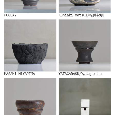
FUCLAY
Kuniaki Matsui/松井邦明
MASAMI MIYAJIMA
YATAGARASU/Yatagarasu
MASAMI MIYAJIMA
YATAGARASU/Yatagarasu
FUTOSHI YAMASHITA
SHINRO YAMAMOTO