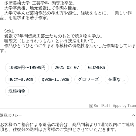
多摩美術大学 工芸学科 陶専攻卒業。
大学卒業後、地元愛媛にて作陶を開始。
大学で学んだ芸術作品の考え方や感性、経験をもとに、「美しい作
品」を追求する若手作家。
Seki
愛媛で2年間伝統工芸士たちのもとで焼き物を学ぶ。
嘯裂文（しょうれつもん）という技法を用いて、
作品ひとつひとつに生まれる模様の偶然性を活かした作陶をしていま
す。
10000円〜19999円
2025-02-07
GLOWERS
H6cm~8.9cm
φ9cm~11.9cm
グロワーズ
在庫なし
塊根植物
RuffRuff Apps
by
Tsun
返品ポリシー
お客様のご都合による返品の場合は、商品到着より1週間以内にご連絡
頂き、往復分の送料はお客様のご負担とさせていただきます。