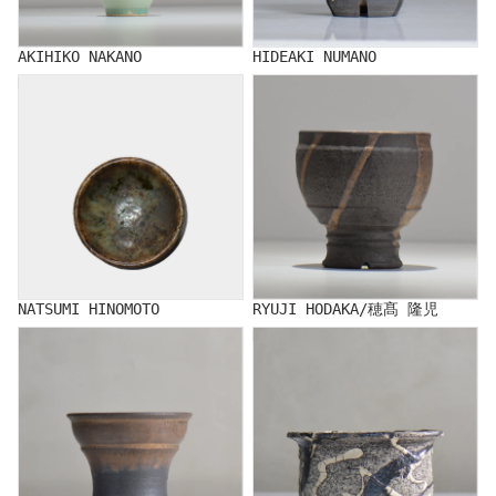
AKIHIKO NAKANO
HIDEAKI NUMANO
NATSUMI HINOMOTO
RYUJI HODAKA/穂髙 隆児
NATSUMI HINOMOTO
RYUJI HODAKA/穂髙 隆児
FUCLAY
Kuniaki Matsui/松井邦明