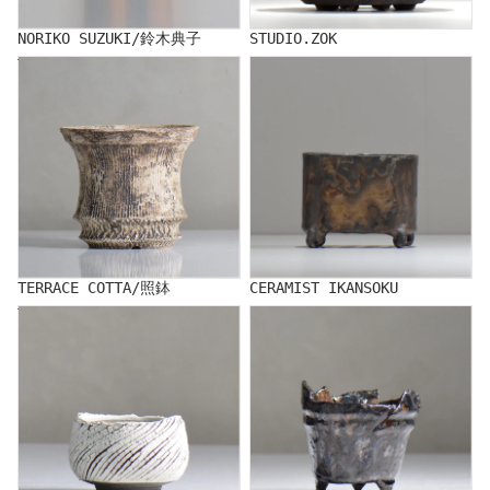
NORIKO SUZUKI/鈴木典子
STUDIO.ZOK
TERRACE COTTA/照鉢
CERAMIST IKANSOKU
TERRACE COTTA/照鉢
CERAMIST IKANSOKU
TOUBOU_KIBI/Toubou Kibi
NAOTTERY/ナオッテリー