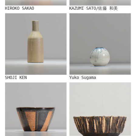
HIROKO SAKAO
KAZUMI SATO/佐藤 和美
SHOJI KEN
Yuko Sugama
SHOJI KEN
Yuko Sugama
NORIKO SUZUKI/鈴木典子
STUDIO.ZOK