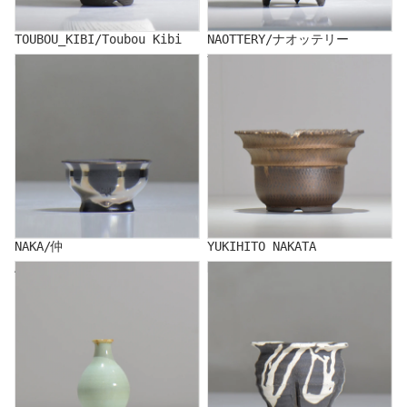
TOUBOU_KIBI/Toubou Kibi
NAOTTERY/ナオッテリー
NAKA/仲
YUKIHITO NAKATA
NAKA/仲
YUKIHITO NAKATA
AKIHIKO NAKANO
HIDEAKI NUMANO