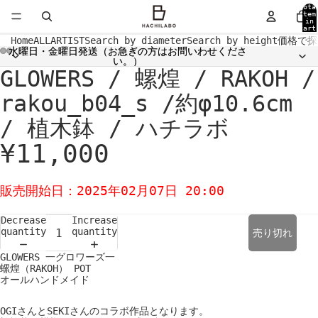
Tota
item
in
cart
0
Home
ALL
ARTIST
Search by diameter
Search by height
価格で探
水曜日・金曜日発送（お急ぎの方はお問いわせくださ
水曜日・金曜日発送（お急ぎの方はお問いわせくださ
い。）
い。）
GLOWERS / 螺煌 / RAKOH /
Open
Open
Open
Open
Open
Open
Open
Open
image
image
image
image
image
image
image
image
in
in
in
in
in
in
in
in
rakou_b04_s /約φ10.6cm
full
full
full
full
full
full
full
full
screen
screen
screen
screen
screen
screen
screen
screen
/ 植木鉢 / ハチラボ
¥11,000
販売開始日：2025年02月07日 20:00
Decrease
Increase
quantity
quantity
売り切れ
GLOWERS 一グロワーズ一
螺煌（RAKOH） POT
オールハンドメイド
OGIさんとSEKIさんのコラボ作品となります。