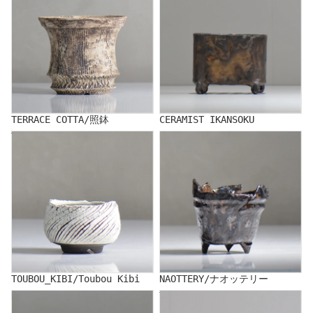
TERRACE COTTA/照鉢
CERAMIST IKANSOKU
TOUBOU_KIBI/Toubou Kibi
NAOTTERY/ナオッテリー
TOUBOU_KIBI/Toubou Kibi
NAOTTERY/ナオッテリー
NAKA/仲
YUKIHITO NAKATA