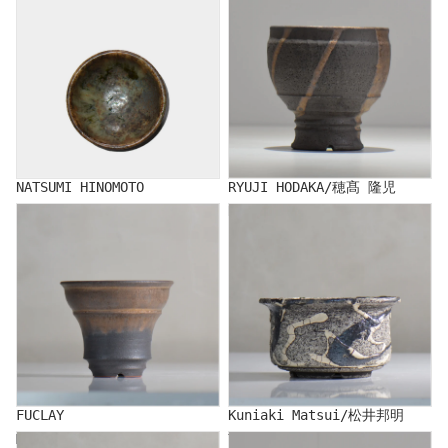
NATSUMI HINOMOTO
RYUJI HODAKA/穂髙 隆児
FUCLAY
Kuniaki Matsui/松井邦明
FUCLAY
Kuniaki Matsui/松井邦明
MASAMI MIYAJIMA
YATAGARASU/Yatagarasu