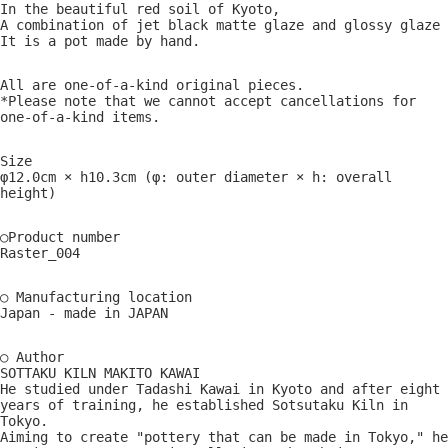
In the beautiful red soil of Kyoto,
A combination of jet black matte glaze and glossy glaze
It is a pot made by hand.
All are one-of-a-kind original pieces.
*Please note that we cannot accept cancellations for
one-of-a-kind items.
Size
φ12.0cm × h10.3cm (φ: outer diameter × h: overall
height)
○Product number
Raster_004
○ Manufacturing location
Japan - made in JAPAN
○ Author
SOTTAKU KILN MAKITO KAWAI
He studied under Tadashi Kawai in Kyoto and after eight
years of training, he established Sotsutaku Kiln in
Tokyo.
Aiming to create "pottery that can be made in Tokyo," he