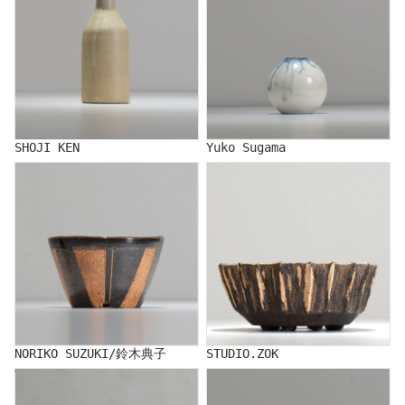
SHOJI KEN
Yuko Sugama
NORIKO SUZUKI/鈴木典子
STUDIO.ZOK
NORIKO SUZUKI/鈴木典子
STUDIO.ZOK
TERRACE COTTA/照鉢
CERAMIST IKANSOKU