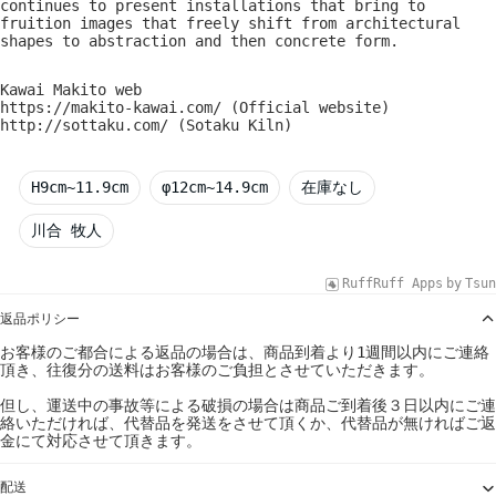
continues to present installations that bring to
fruition images that freely shift from architectural
shapes to abstraction and then concrete form.
Kawai Makito web
https://makito-kawai.com/ (Official website)
http://sottaku.com/ (Sotaku Kiln)
H9cm~11.9cm
φ12cm~14.9cm
在庫なし
川合 牧人
RuffRuff Apps
by
Tsun
返品ポリシー
お客様のご都合による返品の場合は、商品到着より1週間以内にご連絡
頂き、往復分の送料はお客様のご負担とさせていただきます。
但し、運送中の事故等による破損の場合は商品ご到着後３日以内にご連
絡いただければ、代替品を発送をさせて頂くか、代替品が無ければご返
金にて対応させて頂きます。
配送