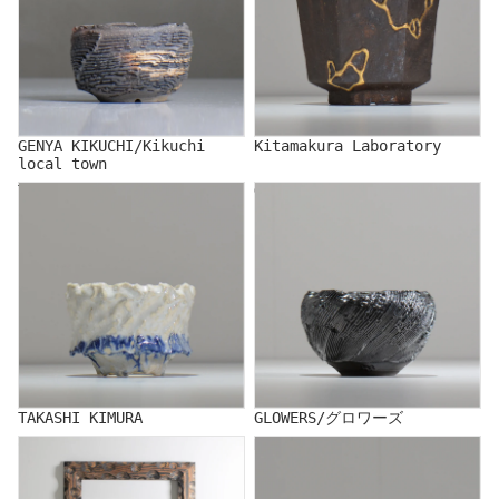
GENYA KIKUCHI/Kikuchi
Kitamakura Laboratory
local town
TAKASHI KIMURA
GLOWERS/グロワーズ
TAKASHI KIMURA
GLOWERS/グロワーズ
COM／コム
KENICHI SAITO