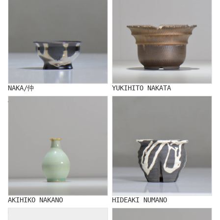
NAKA/仲
YUKIHITO NAKATA
AKIHIKO NAKANO
HIDEAKI NUMANO
AKIHIKO NAKANO
HIDEAKI NUMANO
NATSUMI HINOMOTO
RYUJI HODAKA/穂髙 隆児