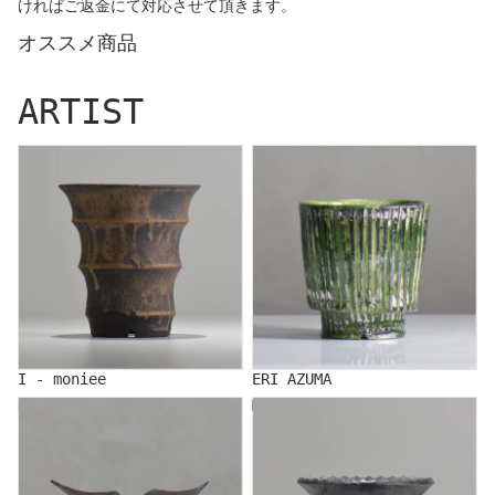
ければご返金にて対応させて頂きます。
オススメ商品
ARTIST
I - moniee
ERI AZUMA
I - moniee
ERI AZUMA
KOUICHI IINUMA
MAKOTO OKI/沖 誠