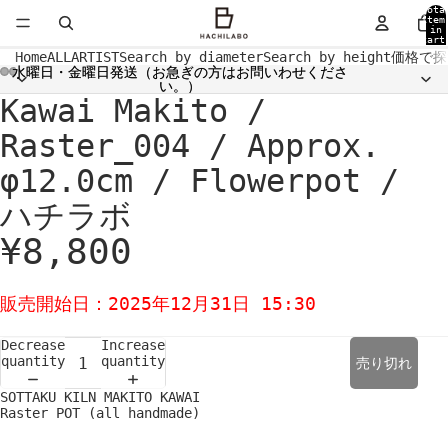
Tota
item
in
cart
0
Home
ALL
ARTIST
Search by diameter
Search by height
価格で探
水曜日・金曜日発送（お急ぎの方はお問いわせくださ
水曜日・金曜日発送（お急ぎの方はお問いわせくださ
い。）
い。）
Kawai Makito /
Open
Open
Open
Open
Open
Open
Open
Open
image
image
image
image
image
image
image
image
in
in
in
in
in
in
in
in
Raster_004 / Approx.
full
full
full
full
full
full
full
full
screen
screen
screen
screen
screen
screen
screen
screen
φ12.0cm / Flowerpot /
ハチラボ
¥8,800
販売開始日：2025年12月31日 15:30
Decrease
Increase
quantity
quantity
売り切れ
SOTTAKU KILN MAKITO KAWAI
Raster POT (all handmade)