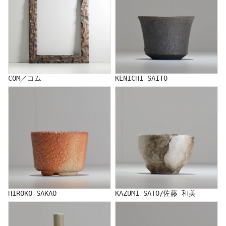
COM／コム
KENICHI SAITO
HIROKO SAKAO
KAZUMI SATO/佐藤 和美
HIROKO SAKAO
KAZUMI SATO/佐藤 和美
SHOJI KEN
Yuko Sugama