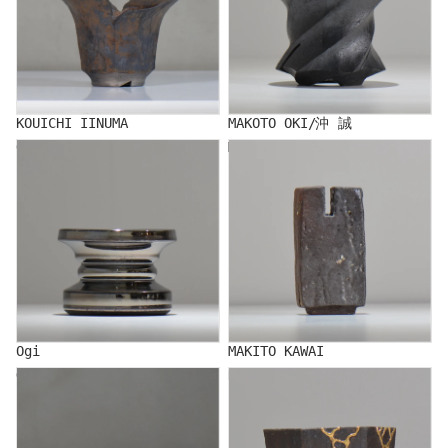
KOUICHI IINUMA
MAKOTO OKI/沖 誠
Ogi
MAKITO KAWAI
Ogi
MAKITO KAWAI
GENYA KIKUCHI/Kikuchi
Kitamakura Laboratory
local town