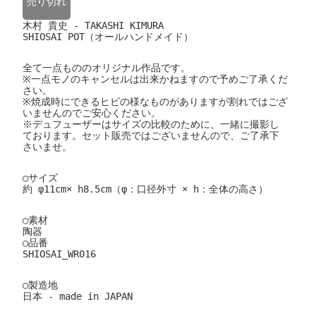
売り切れ
木村 貴史 - TAKASHI KIMURA
SHIOSAI POT（オールハンドメイド）
全て一点もののオリジナル作品です。
※一点モノのキャンセルは出来かねますので予めご了承くだ
さい。
※焼成時にできるヒビの様なものがありますが割れではござ
いませんのでご安心ください。
※デュフューザーはサイズの比較のために、一緒に撮影し
ております。セット販売ではございませんので、ご了承下
さいませ。
○サイズ
約 φ11cm× h8.5cm（φ：口径外寸 × h：全体の高さ）
○素材
陶器
○品番
SHIOSAI_WR016
○製造地
日本 - made in JAPAN