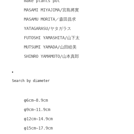
make plants pot
MASAMI MIYAJIMA/宮島將實
MASAMU MORITA／森田昌求
YATAGARASU/ヤタガラス
FUTOSHI YAMASHITA/山下太
MUTSUMI YAMADA/山田睦美
SHINRO YAMAMOTO/山本真郎
Search by diameter
φ6cm~8.9cm
φ9cm~11.9cm
φ12cm~14.9cm
φ15cm~17.9cm