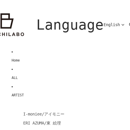
Language
Home
ALL
ARTIST
I-moniee/アイモニー
ERI AZUMA/東 絵理