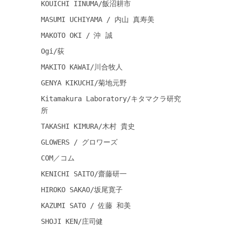
KOUICHI IINUMA/飯沼耕市
MASUMI UCHIYAMA / 内山 真寿美
MAKOTO OKI / 沖 誠
Ogi/荻
MAKITO KAWAI/川合牧人
GENYA KIKUCHI/菊地元野
Kitamakura Laboratory/キタマクラ研究
所
TAKASHI KIMURA/木村 貴史
GLOWERS / グロワーズ
COM／コム
KENICHI SAITO/齋藤研一
HIROKO SAKAO/坂尾寛子
KAZUMI SATO / 佐藤 和美
SHOJI KEN/庄司健