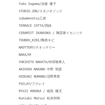
Yuko Sugama/須釜 優子
STUDIO.ZOK/スタジオゾック
subamenotsu工房
TERRACE COTTA/照鉢
CERAMIST IKANSOKU / 陶芸家イカンソク
TOUBOU_KIBI/陶房キビ
NAOTTERY/ナオッテリー
NAKA/仲
YUKIHITO NAKATA/仲田唯希人
AKIHIKO NAKANO 中野 明彦
HIDEAKI NUMANO/沼野秀章
FUCLAY/フクレイ
RYUJI HODAKA / 穂髙 隆児
Kuniaki Matsui 松井邦明