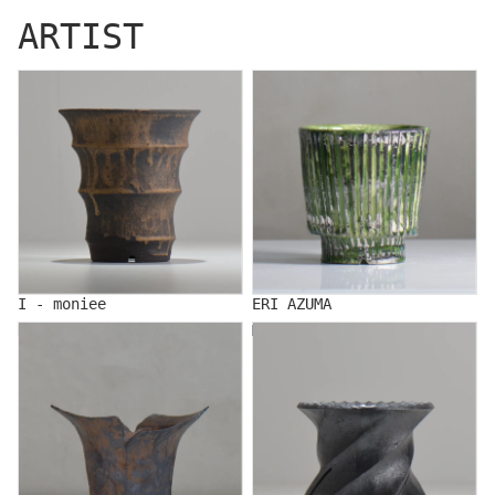
ARTIST
I - moniee
ERI AZUMA
I - moniee
ERI AZUMA
KOUICHI IINUMA
MAKOTO OKI/沖 誠