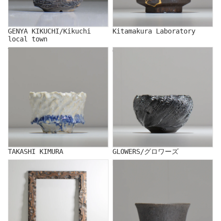
GENYA KIKUCHI/Kikuchi
Kitamakura Laboratory
local town
TAKASHI KIMURA
GLOWERS/グロワーズ
TAKASHI KIMURA
GLOWERS/グロワーズ
COM/コム
KENICHI SAITO