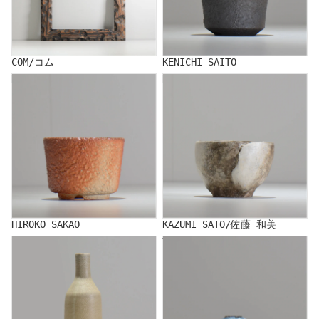
COM/コム
KENICHI SAITO
HIROKO SAKAO
KAZUMI SATO/佐藤 和美
HIROKO SAKAO
KAZUMI SATO/佐藤 和美
SHOJI KEN
Yuko Sugama