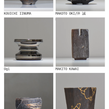
KOUICHI IINUMA
MAKOTO OKI/沖 誠
Ogi
MAKITO KAWAI
Ogi
MAKITO KAWAI
GENYA KIKUCHI/Kikuchi
Kitamakura Laboratory
local town