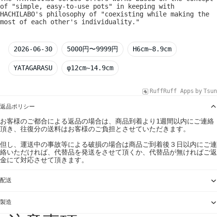
of "simple, easy-to-use pots" in keeping with
HACHILABO's philosophy of "coexisting while making the
most of each other's individuality."
2026-06-30
5000円〜9999円
H6cm~8.9cm
YATAGARASU
φ12cm~14.9cm
RuffRuff Apps
by
Tsun
返品ポリシー
お客様のご都合による返品の場合は、商品到着より1週間以内にご連絡
頂き、往復分の送料はお客様のご負担とさせていただきます。
但し、運送中の事故等による破損の場合は商品ご到着後３日以内にご連
絡いただければ、代替品を発送をさせて頂くか、代替品が無ければご返
金にて対応させて頂きます。
配送
製造