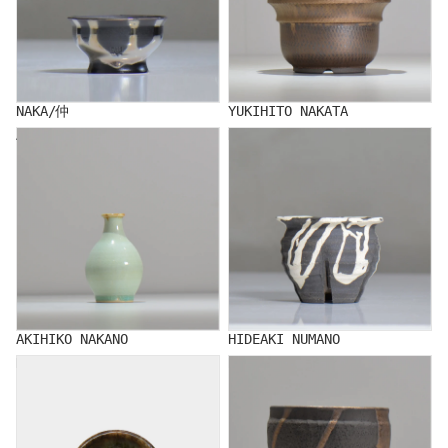
NAKA/仲
YUKIHITO NAKATA
AKIHIKO NAKANO
HIDEAKI NUMANO
AKIHIKO NAKANO
HIDEAKI NUMANO
NATSUMI HINOMOTO
RYUJI HODAKA/穂髙 隆児