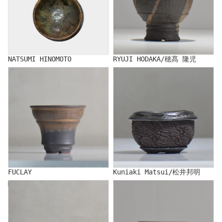
NATSUMI HINOMOTO
RYUJI HODAKA/穂髙 隆児
FUCLAY
Kuniaki Matsui/松井邦明
FUCLAY
Kuniaki Matsui/松井邦明
MASAMI MIYAJIMA
YATAGARASU/Yatagarasu