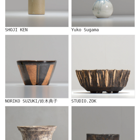
SHOJI KEN
Yuko Sugama
NORIKO SUZUKI/鈴木典子
STUDIO.ZOK
NORIKO SUZUKI/鈴木典子
STUDIO.ZOK
TERRACE COTTA/照鉢
CERAMIST IKANSOKU