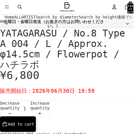
Tota
item
in
cart
0
Home
ALL
ARTIST
Search by diameter
Search by height
価格で探
水曜日・金曜日発送（お急ぎの方はお問いわせくださ
水曜日・金曜日発送（お急ぎの方はお問いわせくださ
い。）
い。）
YATAGARASU / No.8 Type
Open
Open
Open
Open
Open
Open
Open
Open
Open
image
image
image
image
image
image
image
image
image
in
in
in
in
in
in
in
in
in
A 004 / L / Approx.
full
full
full
full
full
full
full
full
full
screen
screen
screen
screen
screen
screen
screen
screen
screen
φ14.5cm / Flowerpot /
ハチラボ
¥6,800
販売開始日：2026年06月30日 19:59
Decrease
Increase
quantity
quantity
Add to cart