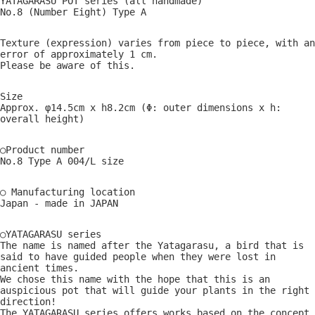
YATAGARASU POT series (all handmade)
No.8 (Number Eight) Type A
Texture (expression) varies from piece to piece, with an
error of approximately 1 cm.
Please be aware of this.
Size
Approx. φ14.5cm x h8.2cm (Φ: outer dimensions x h:
overall height)
○Product number
No.8 Type A 004/L size
○ Manufacturing location
Japan - made in JAPAN
○YATAGARASU series
The name is named after the Yatagarasu, a bird that is
said to have guided people when they were lost in
ancient times.
We chose this name with the hope that this is an
auspicious pot that will guide your plants in the right
direction!
The YATAGARASU series offers works based on the concept