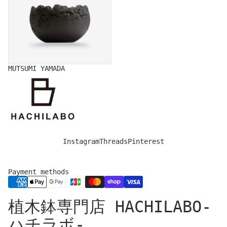
MUTSUMI YAMADA
Instagram
Threads
Pinterest
Payment methods
Privacy policy
植木鉢専門店 HACHILABO-
Legal notice
Refund policy
ハチラボ-