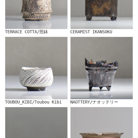
TERRACE COTTA/照鉢
CERAMIST IKANSOKU
TOUBOU_KIBI/Toubou Kibi
NAOTTERY/ナオッテリー
TOUBOU_KIBI/Toubou Kibi
NAOTTERY/ナオッテリー
NAKA/仲
YUKIHITO NAKATA