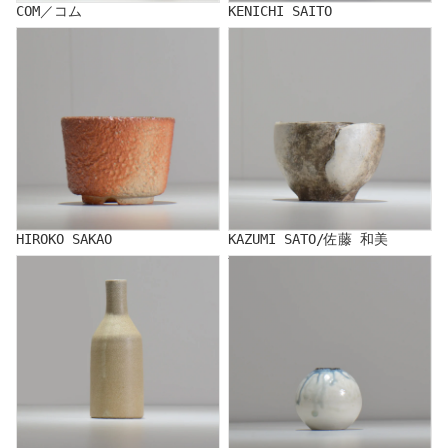
COM／コム
KENICHI SAITO
HIROKO SAKAO
KAZUMI SATO/佐藤 和美
HIROKO SAKAO
KAZUMI SATO/佐藤 和美
SHOJI KEN
Yuko Sugama