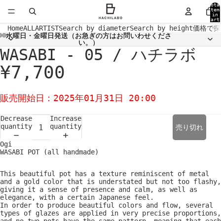
Tota
item
in
cart
0
Home
ALL
ARTIST
Search by diameter
Search by height
価格で探
水曜日・金曜日発送（お急ぎの方はお問いわせくださ
水曜日・金曜日発送（お急ぎの方はお問いわせくださ
い。）
い。）
WASABI - 05 / ハチラボ
Open
Open
Open
Open
Open
image
image
image
image
image
in
in
in
in
in
¥7,700
full
full
full
full
full
screen
screen
screen
screen
screen
販売開始日：2025年01月31日 20:00
Decrease
Increase
quantity
quantity
売り切れ
Ogi
WASABI POT (all handmade)
This beautiful pot has a texture reminiscent of metal
and a gold color that is understated but not too flashy,
giving it a sense of presence and calm, as well as
elegance, with a certain Japanese feel.
In order to produce beautiful colors and flow, several
types of glazes are applied in very precise proportions,