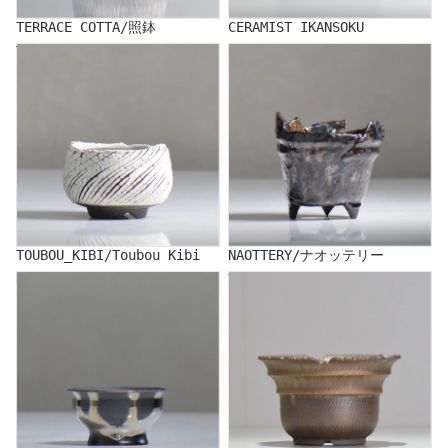
TERRACE COTTA/照鉢
CERAMIST IKANSOKU
TOUBOU_KIBI/Toubou Kibi
NAOTTERY/ナオッテリー
TOUBOU_KIBI/Toubou Kibi
NAOTTERY/ナオッテリー
NAKA/仲
YUKIHITO NAKATA