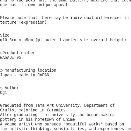
and no two pots have the same pattern, meaning that each
one has its own unique appeal.
Please note that there may be individual differences in
texture (expression).
Size
φ10.5cm × h8cm (φ: outer diameter × h: overall height)
○Product number
WASABI-05
○ Manufacturing location
Japan - made in JAPAN
○ Author
Ogi
Graduated from Tama Art University, Department of
Crafts, majoring in Ceramics.
After graduating from university, he began making
pottery in his hometown of Ehime.
A young artist who pursues "beautiful works" based on
the artistic thinking, sensibilities, and experiences he