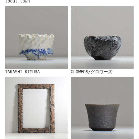
local town
TAKASHI KIMURA
GLOWERS/グロワーズ
TAKASHI KIMURA
GLOWERS/グロワーズ
COM／コム
KENICHI SAITO