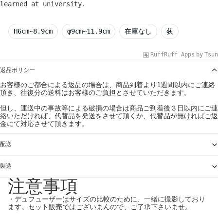
learned at university.
H6cm~8.9cm
φ9cm~11.9cm
在庫なし
荻
RuffRuff Apps
by
Tsun
返品ポリシー
お客様のご都合による返品の場合は、商品到着より1週間以内にご連絡
頂き、往復分の送料はお客様のご負担とさせていただきます。
但し、運送中の事故等による破損の場合は商品ご到着後３日以内にご連
絡いただければ、代替品を発送をさせて頂くか、代替品が無ければご返
金にて対応させて頂きます。
配送
製造
注意事項
・デュフューザーはサイズの比較のために、一緒に撮影しており
ます。セット販売ではございまんので、ご了承下さいませ。