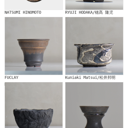
NATSUMI HINOMOTO
RYUJI HODAKA/穂髙 隆児
FUCLAY
Kuniaki Matsui/松井邦明
FUCLAY
Kuniaki Matsui/松井邦明
MASAMI MIYAJIMA
YATAGARASU/Yatagarasu