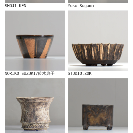
SHOJI KEN
Yuko Sugama
NORIKO SUZUKI/鈴木典子
STUDIO.ZOK
NORIKO SUZUKI/鈴木典子
STUDIO.ZOK
TERRACE COTTA/照鉢
CERAMIST IKANSOKU