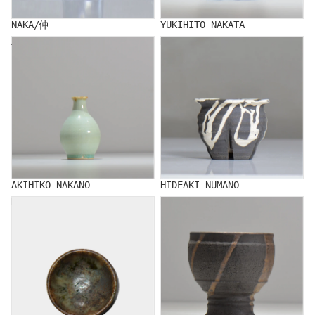
NAKA/仲
YUKIHITO NAKATA
AKIHIKO NAKANO
HIDEAKI NUMANO
AKIHIKO NAKANO
HIDEAKI NUMANO
NATSUMI HINOMOTO
RYUJI HODAKA/穂髙 隆児